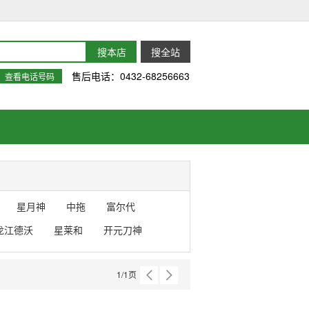
售后电话：0432-68256663
查看电话号码
星月神
中拖
富尔代
龙江德沃
星莱和
开元刀神
1
/
1
页