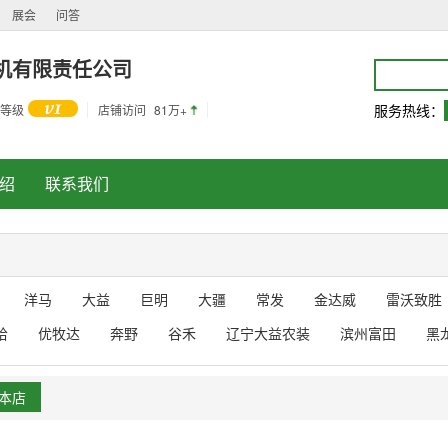
展会
问答
机有限责任公司
服务热线：
等级
店铺访问
81万+
绍
联系我们
洋马
大益
巨明
大疆
常发
金达威
雷沃致胜
哈
优牧达
奔野
谷禾
辽宁大益农装
滨州富田
黑