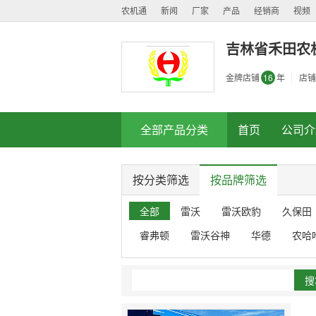
农机通
新闻
厂家
产品
经销商
视频
吉林省禾田农
金牌店铺
16
年
店铺
全部产品分类
首页
公司介
按分类筛选
按品牌筛选
全部
雷沃
雷沃欧豹
久保田
睿弗顿
雷沃谷神
华德
农哈