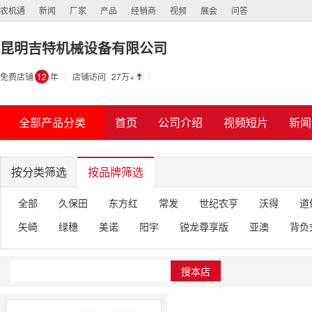
农机通
新闻
厂家
产品
经销商
视频
展会
问答
昆明吉特机械设备有限公司
免费店铺
12
年
店铺访问
27万+
全部产品分类
首页
公司介绍
视频短片
新闻
按分类筛选
按品牌筛选
全部
久保田
东方红
常发
世纪农亨
沃得
道
矢崎
绿穗
美诺
阳宇
锐龙尊享版
亚澳
背负