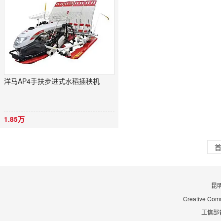
洋马AP4手扶步进式水稻插秧机
1.85万
昆
Creative Co
工信部备