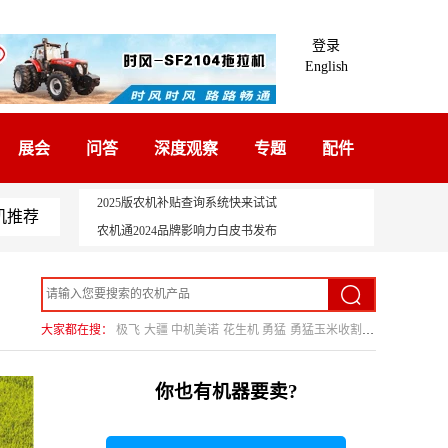
登录
English
展会
问答
深度观察
专题
配件
2025版农机补贴查询系统快来试试
机推荐
农机通2024品牌影响力白皮书发布
大家都在搜：
极飞
大疆
中机美诺
花生机
勇猛
勇猛玉米收割机
你也有机器要卖?