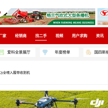
广告
厂家
经销商
找二手
视频
用户求购
资讯
爱科全景展厅
年度榜单
国四新
88Q)全喂入履带收割机