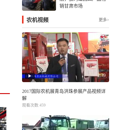
销甘肃市场
农机视频
更多>
2:39
2017国际农机展青岛洪珠参展产品视频详
解
观看次数:459