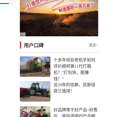
广告
用户口碑
更多>
十多年经验老机手如何
评价顺邦第11代打捆
机？“打包快，能赚
钱！”
近20年的信赖，凯斯纽
荷兰值得！
好品牌等于好产品+好售
后，骏玛道国四产品畅