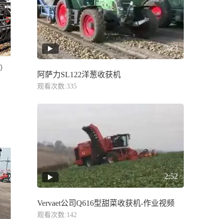
2:23
Q）
阿萨力SL122洋葱收获机
观看次数:335
2:52
Vervaet公司Q616型甜菜收获机-作业视频
观看次数:142