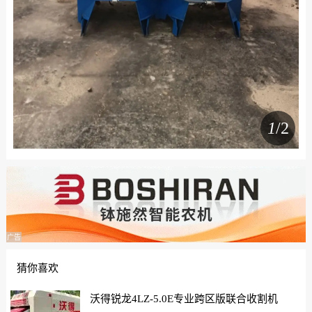
1
/2
广告
猜你喜欢
沃得锐龙4LZ-5.0E专业跨区版联合收割机