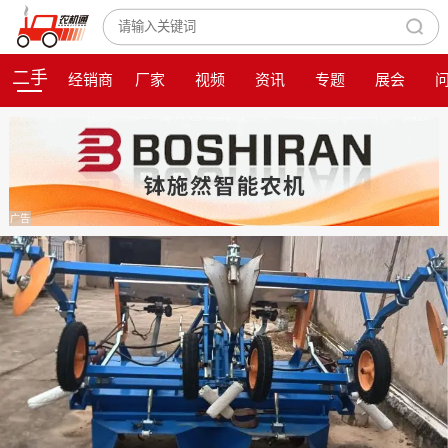
二手
经销商
厂家
视频
资讯
专题
展会
广告