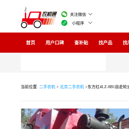
关注微信
小程序
首页
用户口碑
查补贴
找产品
找
当前位置:
二手农机
>
北京二手农机
>东方红4LZ-8B1自走