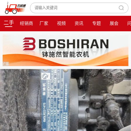
二手
经销商
厂家
视频
资讯
专题
展会
广告