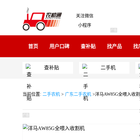
关注微信
小程序
广告
首页
用户口碑
查补贴
找产品
找
查补贴
二手机
当前位置:
二手农机
>
广东二手农机
>洋马AW85G全喂入收
广告