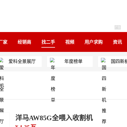
广告
厂家
经销商
找二手
视频
用户求购
资讯
爱科全景展厅
年度榜单
国四新
割机
洋马AW85G全喂入收割机