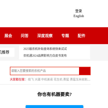
登录
English
展会
问答
深度观察
专题
配件
2025版农机补贴查询系统快来试试
机推荐
农机通2024品牌影响力白皮书发布
大家都在搜：
极飞
大疆
中机美诺
花生机
勇猛
勇猛玉米收割机
你也有机器要卖?