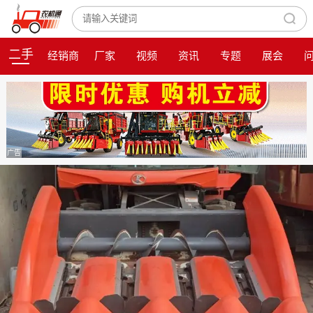
二手
经销商
厂家
视频
资讯
专题
展会
广告