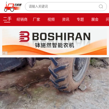
二手
经销商
厂家
视频
资讯
专题
展会
广告