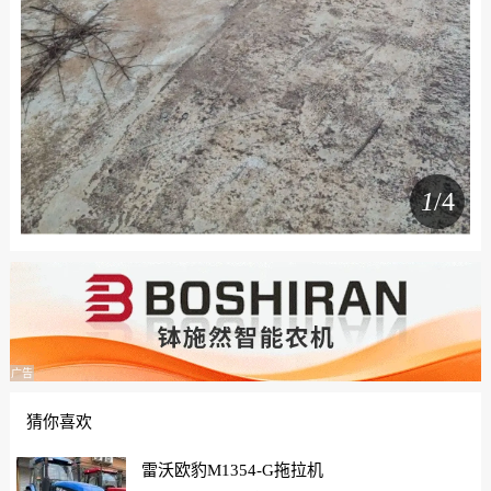
1
/4
广告
猜你喜欢
雷沃欧豹M1354-G拖拉机