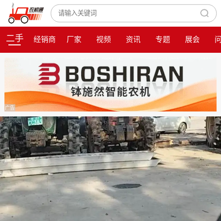
二手
经销商
厂家
视频
资讯
专题
展会
广告