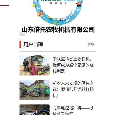
广告
用户口碑
更多>
中联重科谷王收获机，
缘何成为整个家族的赚
钱利器
新农人宋立斌的明智之
选：顺邦秸秆饲料打捆
机！
龙丰电控播种机——既
增效又增产