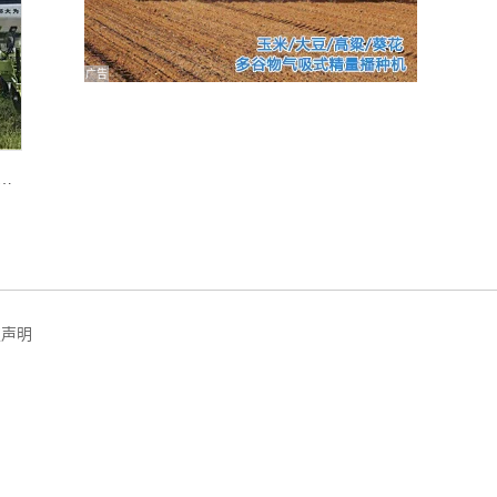
广告
（德邦大为）A系列A2600-Q高性能电驱精量播种机
权声明