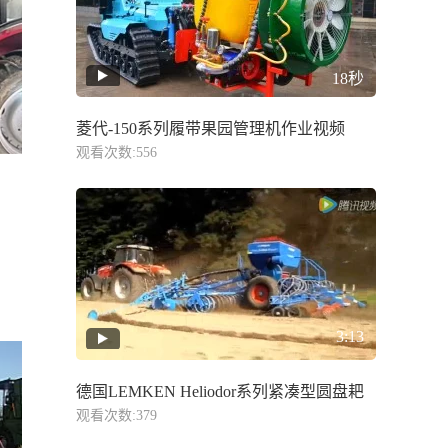
18秒
菱代-150系列履带果园管理机作业视频
观看次数:556
3:13
德国LEMKEN Heliodor系列紧凑型圆盘耙
观看次数:379