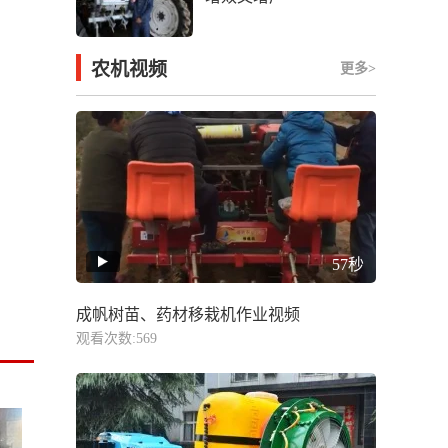
农机视频
更多>
57秒
成帆树苗、药材移栽机作业视频
观看次数:569