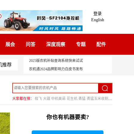
登录
English
展会
问答
深度观察
专题
配件
2025版农机补贴查询系统快来试试
机推荐
农机通2024品牌影响力白皮书发布
大家都在搜：
极飞
大疆
中机美诺
花生机
勇猛
勇猛玉米收割机
你也有机器要卖?