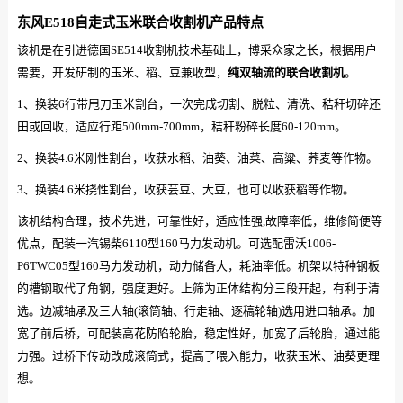
东风E518自走式玉米联合收割机产品特点
该机是在引进德国SE514收割机技术基础上，博采众家之长，根据用户
需要，开发研制的玉米、稻、豆兼收型，
纯双轴流的联合收割机
。
1、换装6行带甩刀玉米割台，一次完成切割、脱粒、清洗、秸秆切碎还
田或回收，适应行距500mm-700mm，秸秆粉碎长度60-120mm。
2、换装4.6米刚性割台，收获水稻、油葵、油菜、高粱、荞麦等作物。
3、换装4.6米挠性割台，收获芸豆、大豆，也可以收获稻等作物。
该机结构合理，技术先进，可靠性好，适应性强,故障率低，维修简便等
优点，配装一汽锡柴6110型160马力发动机。可选配雷沃1006-
P6TWC05型160马力发动机，动力储备大，耗油率低。机架以特种钢板
的槽钢取代了角钢，强度更好。上筛为正体结构分三段开起，有利于清
选。边减轴承及三大轴(滚筒轴、行走轴、逐稿轮轴)选用进口轴承。加
宽了前后桥，可配装高花防陷轮胎，稳定性好，加宽了后轮胎，通过能
力强。过桥下传动改成滚筒式，提高了喂入能力，收获玉米、油葵更理
想。