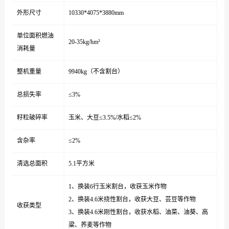
外形尺寸
10330*4075*3880mm
单位面积燃油
20-35kg/hm²
消耗量
整机重量
9940kg（不含割台）
总损失率
≤3%
籽粒破碎率
玉米、大豆≤3.5%/水稻≤2%
含杂率
≤2%
清选总面积
5.1平方米
1、换装6行玉米割台，收获玉米作物
2、换装4.6米挠性割台，收获大豆、芸豆等作物
收获类型
3、换装4.6米刚性割台，收获水稻、油菜、油葵、高
粱、荞麦等作物