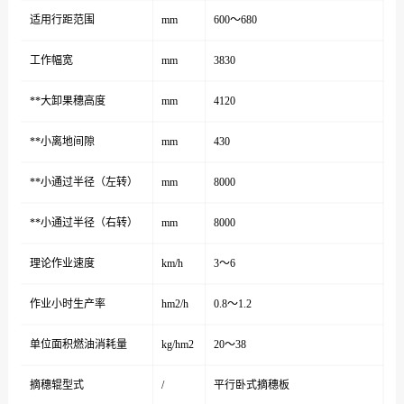
适用行距范围
mm
600～680
工作幅宽
mm
3830
**大卸果穗高度
mm
4120
**小离地间隙
mm
430
**小通过半径（左转）
mm
8000
**小通过半径（右转）
mm
8000
理论作业速度
km/h
3～6
作业小时生产率
hm2/h
0.8～1.2
单位面积燃油消耗量
kg/hm2
20～38
摘穗辊型式
/
平行卧式摘穗板