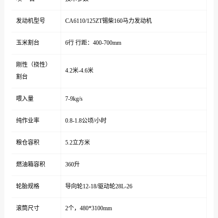
发动机型号
CA6110/125ZT锡柴160马力发动机
玉米割台
6行 行距：400-700mm
刚性（挠性）
4.2米-4.6米
割台
喂入量
7-9kg/s
纯作业率
0.8-1.8公顷/小时
粮仓容积
5.2立方米
燃油箱容积
360升
轮胎规格
导向轮12-18/驱动轮28L-26
滚筒尺寸
2个，480*3100mm