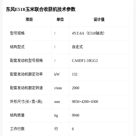
东风E518玉米联合收获机技术参数
项目
单位
设计值
型号规格
/
4YZ-6A（E518轴流）
结构型式
/
自走式
配套发动机型号规格
/
CA6DF1-18GG2
配套发动机额定功率
kW
132
配套发动机额定转速
r/min
2000
外形尺寸(长×宽×高)
mm
9850×4200×4300
结构质量
kg
9940
工作行数
行
6