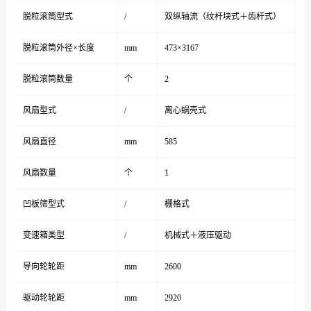
脱粒滚筒型式
/
双纵轴流（纹杆块式＋齿杆式）
脱粒滚筒外径×长度
mm
473×3167
脱粒滚筒数量
个
2
风扇型式
/
离心蜗壳式
风扇直径
mm
585
风扇数量
个
1
凹板筛型式
/
栅格式
变速箱类型
/
机械式＋液压驱动
导向轮轮距
mm
2600
驱动轮轮距
mm
2920