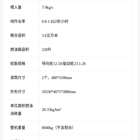
喂入量
7-9kg/s
纯作业率
0.8-1.8公顷/小时
粮仓容积
3.6立方米
燃油箱容积
220升
轮胎规格
导向轮12-18/驱动轮23.1-26
滚筒尺寸
2个，480*3100mm
外形尺寸
10330*4075*3880mm
单位面积燃油
20-33kg/hm²
消耗量
整机重量
8940kg（不含割台）