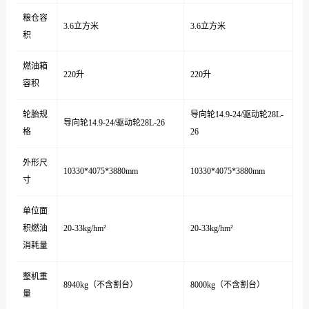
粮仓容
3.6立方米
3.6立方米
积
燃油箱
220升
220升
容积
轮胎规
导向轮14.9-24/驱动轮28L-
导向轮14.9-24/驱动轮28L-26
格
26
外形尺
10330*4075*3880mm
10330*4075*3880mm
寸
单位面
积燃油
20-33kg/hm²
20-33kg/hm²
消耗量
整机重
8940kg（不含割台）
8000kg（不含割台）
量