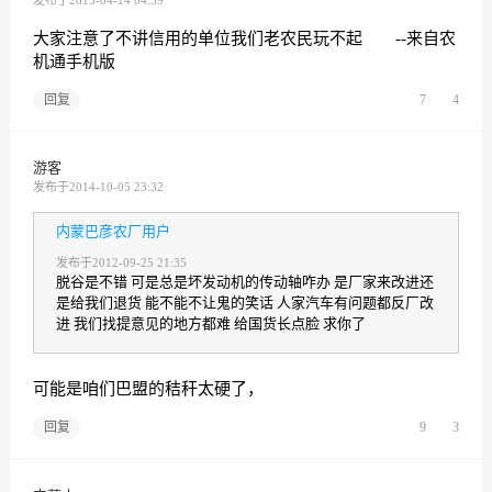
大家注意了不讲信用的单位我们老农民玩不起 --来自农
机通手机版
回复
7
4
游客
发布于2014-10-05 23:32
内蒙巴彦农厂用户
发布于2012-09-25 21:35
脱谷是不错 可是总是坏发动机的传动轴咋办 是厂家来改进还
是给我们退货 能不能不让鬼的笑话 人家汽车有问题都反厂改
进 我们找提意见的地方都难 给国货长点脸 求你了
可能是咱们巴盟的秸秆太硬了，
回复
9
3