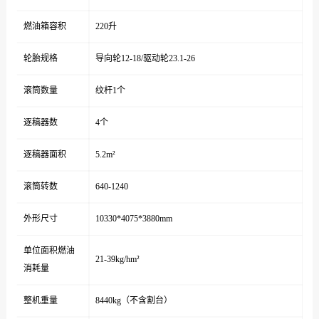
燃油箱容积
220升
轮胎规格
导向轮12-18/驱动轮23.1-26
滚筒数量
纹杆1个
逐稿器数
4个
逐稿器面积
5.2m²
滚筒转数
640-1240
外形尺寸
10330*4075*3880mm
单位面积燃油
21-39kg/hm²
消耗量
整机重量
8440kg（不含割台）