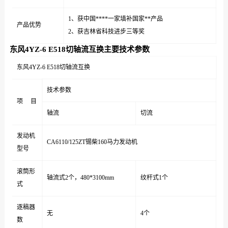
1、获中国****一家填补国家**产品
产品优势
2、获吉林省科技进步三等奖
东风4YZ-6 E518切轴流互换主要技术参数
东风4YZ-6 E518切轴流互换
技术参数
项 目
轴流
切流
发动机
CA6110/125ZT锡柴160马力发动机
型号
滚筒形
轴流式2个，480*3100mm
纹杆式1个
式
逐稿器
无
4个
数