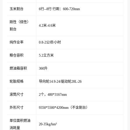
玉米割台
6行--8行 行距：600-720mm
刚性（挠性）
4.2米-4.6米
割台
纯作业率
0.8-2公顷/小时
粮仓容积
5.2立方米
燃油箱容积
360升
轮胎规格
导向轮14.9-24/驱动轮28L-26
滚筒尺寸
2个，480*3167mm
外形尺寸
9350*5500*4200mm（不含割台）
单位面积燃油
20-35kg/hm²
消耗量