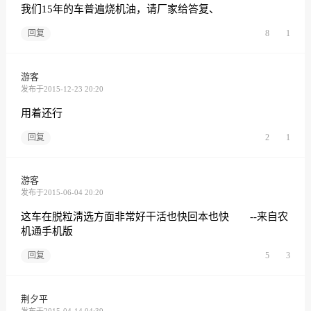
我们15年的车普遍烧机油，请厂家给答复、
回复
8
1
游客
发布于2015-12-23 20:20
用着还行
回复
2
1
游客
发布于2015-06-04 20:20
这车在脱粒淸选方面非常好干活也快回本也快 --来自农
机通手机版
回复
5
3
荆夕平
发布于2015-04-14 04:39