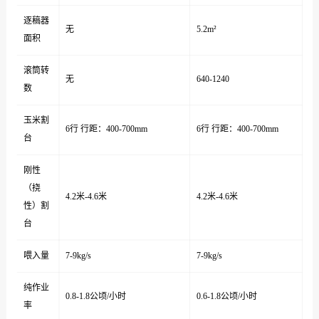
逐稿器
无
5.2m²
面积
滚筒转
无
640-1240
数
玉米割
6行 行距：400-700mm
6行 行距：400-700mm
台
刚性
（挠
4.2米-4.6米
4.2米-4.6米
性）割
台
喂入量
7-9kg/s
7-9kg/s
纯作业
0.8-1.8公顷/小时
0.6-1.8公顷/小时
率