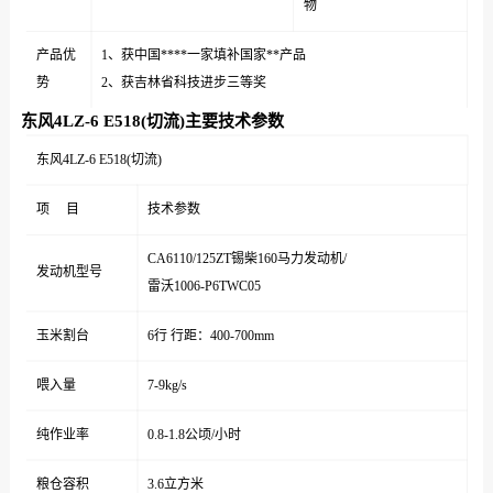
物
产品优
1、获中国****一家填补国家**产品
势
2、获吉林省科技进步三等奖
东风4LZ-6 E518(切流)主要技术参数
东风4LZ-6 E518(切流)
项 目
技术参数
CA6110/125ZT锡柴160马力发动机/
发动机型号
雷沃1006-P6TWC05
玉米割台
6行 行距：400-700mm
喂入量
7-9kg/s
纯作业率
0.8-1.8公顷/小时
粮仓容积
3.6立方米