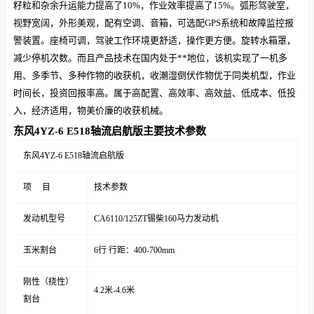
籽粒和杂余升运能力提高了10%，作业效率提高了15%。弧形驾驶室，
视野宽阔，外形美观，配有空调、音箱，可选配GPS系统和故障监控报
警装置。座椅可调，驾驶工作环境更舒适，操作更方便。旋转水箱罩，
减少停机次数。而且产品技术在国内处于**地位，该机实现了一机多
用、多季节、多种作物的收获机，收潮湿倒伏作物优于同类机型，作业
时间长，投资回报率高。属于高配置、高效率、高效益、低成本、低投
入，经济适用，物美价廉的收获机械。
东风4YZ-6 E518轴流启航版主要技术参数
东风4YZ-6 E518轴流启航版
项 目
技术参数
发动机型号
CA6110/125ZT锡柴160马力发动机
玉米割台
6行 行距：400-700mm
刚性（挠性）
4.2米-4.6米
割台