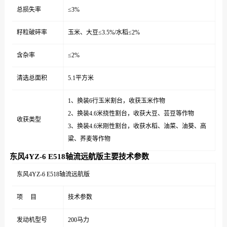
总损失率
≤3%
籽粒破碎率
玉米、大豆≤3.5%/水稻≤2%
含杂率
≤2%
清选总面积
5.1平方米
1、换装6行玉米割台，收获玉米作物
2、换装4.6米挠性割台，收获大豆、芸豆等作物
收获类型
3、换装4.6米刚性割台，收获水稻、油菜、油葵、高
粱、荞麦等作物
东风4YZ-6 E518轴流远航版主要技术参数
东风4YZ-6 E518轴流远航版
项 目
技术参数
发动机型号
200马力