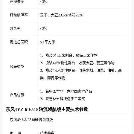
总损失率
≤3%
籽粒破碎率
玉米、大豆≤3.5%/水稻≤2%
含杂率
≤2%
清选总面积
5.1平方米
1、换装6行玉米割台，收获玉米作物
2、换装4.6米挠性割台，收获大豆、芸豆等作物
收获类型
3、换装4.6米刚性割台，收获水稻、油菜、油葵、高
粱、荞麦等作物
1、获中国****一家**国家**产品
产品优势
2、获吉林省科技进步三等奖
东风4YZ-6 E518轴流领航版主要技术参数
东风4YZ-6 E518轴流领航版
项 目
技术参数