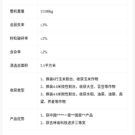
整机重量
11100kg
总损失率
≤3%
籽粒破碎率
≤2%
含杂率
≤2%
清选总面积
5.1平方米
1、换装6行玉米割台，收获玉米作物
2、换装4.6米挠性割台，收获大豆、芸豆等作物
收获类型
3、换装4.6米刚性割台，收获水稻、油菜、油葵、高
粱、荞麦等作物
1、获中国****一家**国家**产品
产品优势
2、获吉林省科技进步三等奖