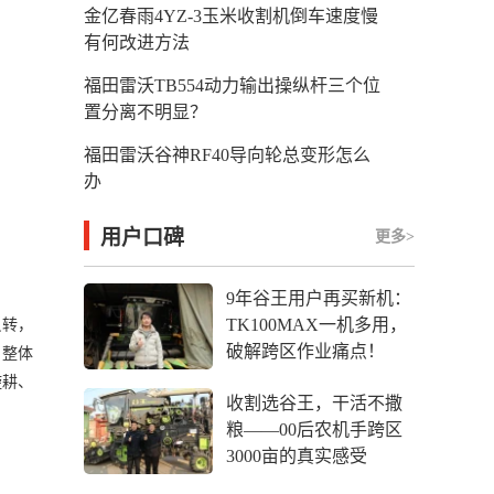
金亿春雨4YZ-3玉米收割机倒车速度慢
有何改进方法
福田雷沃TB554动力输出操纵杆三个位
置分离不明显？
福田雷沃谷神RF40导向轮总变形怎么
办
用户口碑
更多>
9年谷王用户再买新机：
TK100MAX一机多用，
反转，
破解跨区作业痛点！
；整体
旋耕、
收割选谷王，干活不撒
粮——00后农机手跨区
3000亩的真实感受