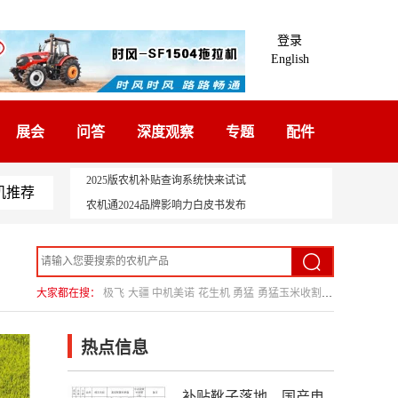
登录
English
展会
问答
深度观察
专题
配件
2025版农机补贴查询系统快来试试
机推荐
农机通2024品牌影响力白皮书发布
大家都在搜：
极飞
大疆
中机美诺
花生机
勇猛
勇猛玉米收割机
热点信息
补贴靴子落地，国产电