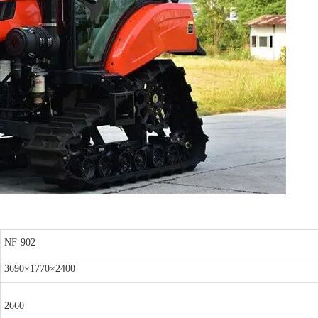
NF-902
3690×1770×2400
2660