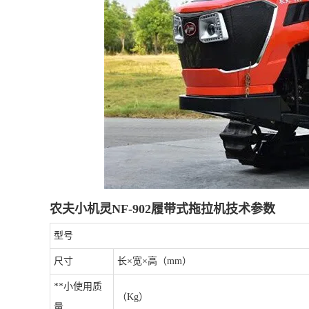
农夫小机灵NF-902履带式拖拉机技术参数
型号
尺寸
长×宽×高（mm）
**小使用质
（Kg）
量