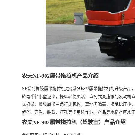
农夫NF-902履带拖拉机产品介绍
NF系列橡胶履带拖拉机是Q系列轻型履带拖拉机的升级产品
转弯半径小壅泥少，操纵轻便灵活；直列式变速箱与发动机
式机架，橡胶履带三角行走机构，离地间隙高，接地比压小
起垄、开沟、装载、打孔等多用途作业。产品是水稻产区水
农夫NF-902履带拖拉机（驾驶室）产品介绍