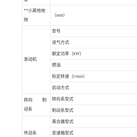
**小离地地
（mm）
隙
型号
进气方式
额定功率（kW）
发动机
燃油
标定转速（r/min）
启动方式
转向系型式
转向 制
动系
制动系型式
离合器型式
传动系
变速箱型式