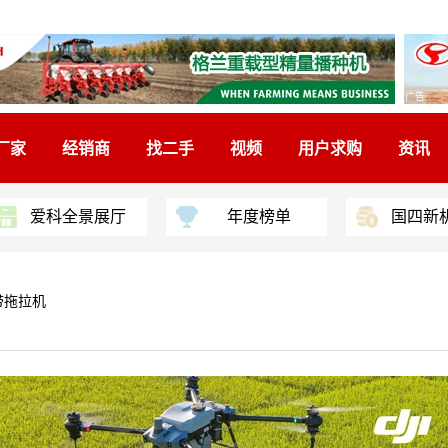
广告
厂家
经销商
找二手
视频
用户求购
资讯
爱科全景展厅
年度榜单
国四新
履带拖拉机