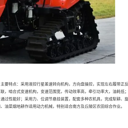
，主要特点：采用液控行星差速转向机构，方向盘操控，实现左右履带正
直联，啮合式变速机构，变速范围宽，传动效率高，牵引功率大，油耗低
，通过性能好；采用力、位调节悬挂装置，配套多种农机具，完成犁耕、
田、油菜烟地耕作适用动力机械，特别适合南方及丘陵区农田综合作业。