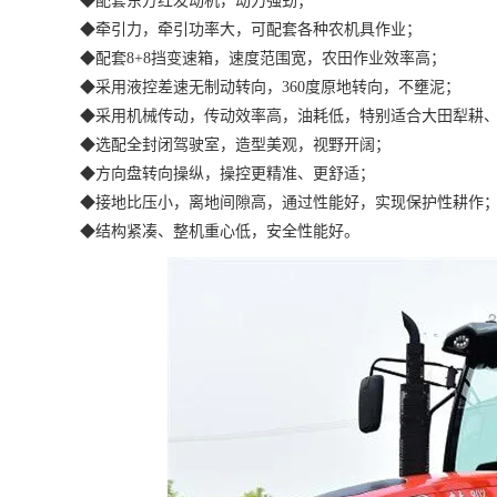
◆配套东方红发动机，动力强劲；
◆牵引力，牵引功率大，可配套各种农机具作业；
◆配套8+8挡变速箱，速度范围宽，农田作业效率高；
◆采用液控差速无制动转向，360度原地转向，不壅泥；
◆采用机械传动，传动效率高，油耗低，特别适合大田犁耕
◆选配全封闭驾驶室，造型美观，视野开阔；
◆方向盘转向操纵，操控更精准、更舒适；
◆接地比压小，离地间隙高，通过性能好，实现保护性耕作
◆结构紧凑、整机重心低，安全性能好。