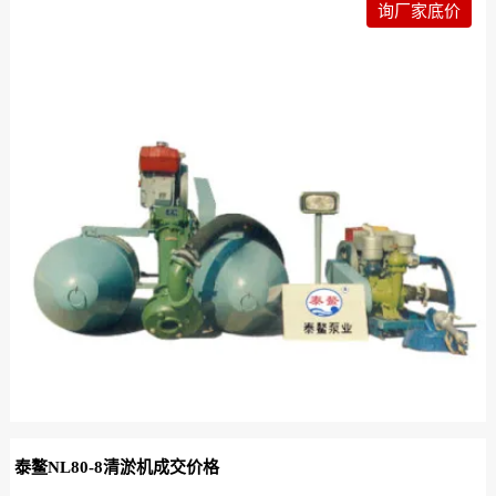
询厂家底价
泰鳌NL80-8清淤机成交价格