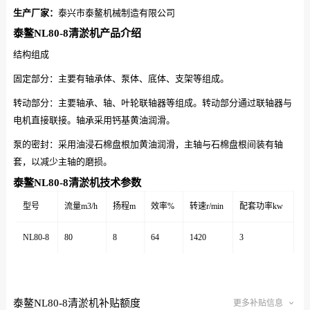
生产厂家：
泰兴市泰鳌机械制造有限公司
泰鳌NL80-8清淤机产品介绍
结构组成
固定部分：主要有轴承体、泵体、底体、支架等组成。
转动部分：主要轴承、轴、叶轮联轴器等组成。转动部分通过联轴器与
电机直接联接。轴承采用钙基黄油润滑。
泵的密封：采用油浸石棉盘根加黄油润滑，主轴与石棉盘根间装有轴
套，以减少主轴的磨损。
泰鳌NL80-8清淤机技术参数
型号
流量m3/h
扬程m
效率%
转速r/min
配套功率kw
NL80-8
80
8
64
1420
3
泰鳌NL80-8清淤机补贴额度
更多补贴信息