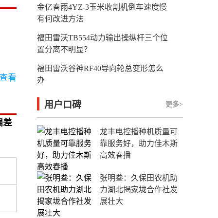
金亿春雨4YZ-3玉米收割机倒车速度慢
有何改进方法
福田雷沃TB554动力输出操纵杆三个位
置分离不明显？
福田雷沃谷神RF40导向轮总变形怎么
查看
办
用户口碑
更多>
偏差
龙丰电控播种机质量可
靠服务好，助力佳木斯
高效春播
张明叁：久保田农机助
力湖北揭家垅合作社发
展壮大