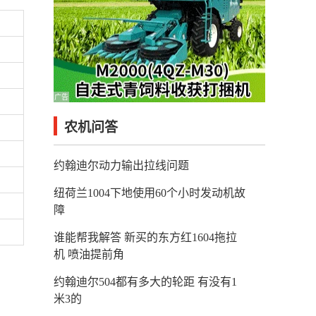
广告
农机问答
约翰迪尔动力输出拉线问题
纽荷兰1004下地使用60个小时发动机故
障
谁能帮我解答 新买的东方红1604拖拉
机 喷油提前角
约翰迪尔504都有多大的轮距 有没有1
米3的