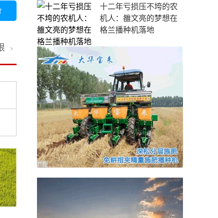
十二年亏损压不垮的农
价
机人：雒文亮的梦想在
格兰播种机落地
限
广告