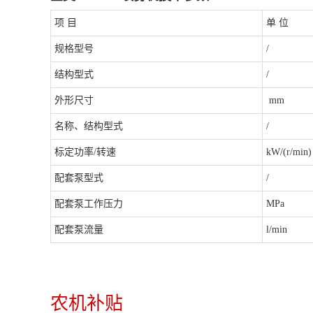
项 目
单 位
规格型号
/
结构型式
/
外形尺寸
mm
名称、结构型式
/
标定功率/转速
kW/(r/min)
配套泵型式
/
配套泵工作压力
MPa
配套泵流量
l/min
农机补贴