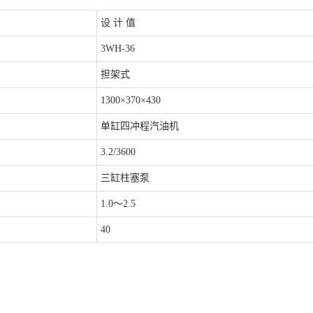
设 计 值
3WH-36
担架式
1300×370×430
单缸四冲程汽油机
3.2/3600
三缸柱塞泵
1.0～2.5
40