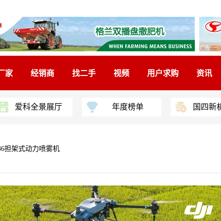
广告
厂家
经销商
找二手
视频
用户求购
资讯
爱科全景展厅
年度榜单
国四新
-36担架式动力喷雾机