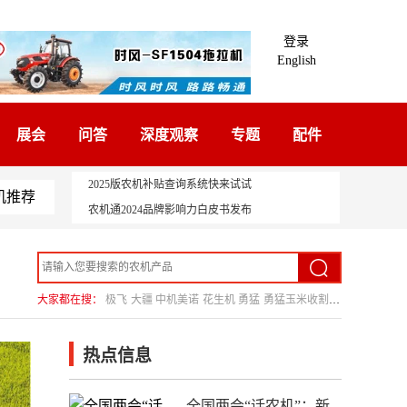
登录
English
展会
问答
深度观察
专题
配件
2025版农机补贴查询系统快来试试
机推荐
农机通2024品牌影响力白皮书发布
大家都在搜：
极飞
大疆
中机美诺
花生机
勇猛
勇猛玉米收割机
热点信息
全国两会“话农机”：新