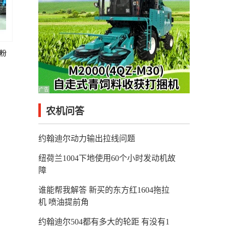
轴粉
广告
农机问答
约翰迪尔动力输出拉线问题
纽荷兰1004下地使用60个小时发动机故
障
谁能帮我解答 新买的东方红1604拖拉
机 喷油提前角
约翰迪尔504都有多大的轮距 有没有1