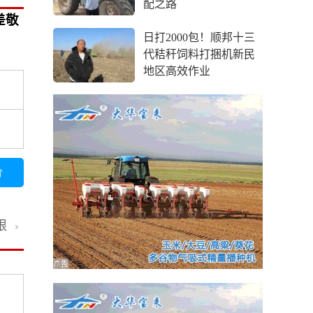
配之路
差敬
日打2000包！顺邦十三
代秸秆饲料打捆机新民
地区高效作业
价
限
广告