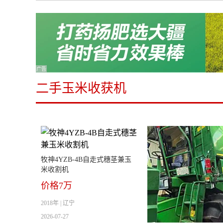
广告
二手玉米收获机
牧神4YZB-4B自走式穗茎兼玉
米收割机
价格7万
2018年 | 辽宁
2026-07-27