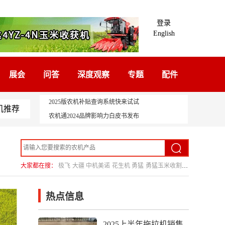
登录
English
展会
问答
深度观察
专题
配件
2025版农机补贴查询系统快来试试
机推荐
农机通2024品牌影响力白皮书发布
大家都在搜：
极飞
大疆
中机美诺
花生机
勇猛
勇猛玉米收割机
热点信息
2025上半年拖拉机销售