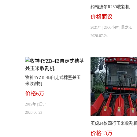
约翰迪尔R230收割机
价格面议
2021年 | 2000小时 | 黑龙江
2026-07-24
牧神4YZB-4B自走式穗茎兼玉
米收割机
价格6万
2019年 | 辽宁
2026-06-23
英虎24款四行玉米收割
价格13万