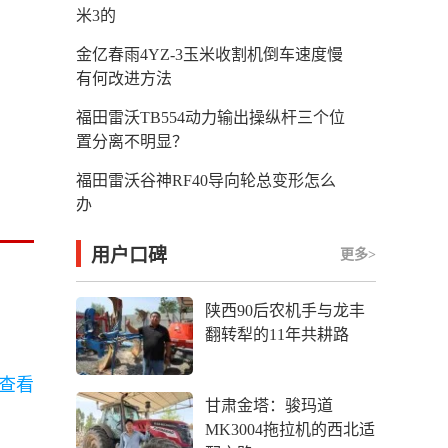
米3的
金亿春雨4YZ-3玉米收割机倒车速度慢
有何改进方法
福田雷沃TB554动力输出操纵杆三个位
置分离不明显？
福田雷沃谷神RF40导向轮总变形怎么
办
用户口碑
更多>
陕西90后农机手与龙丰
翻转犁的11年共耕路
查看
甘肃金塔：骏玛道
MK3004拖拉机的西北适