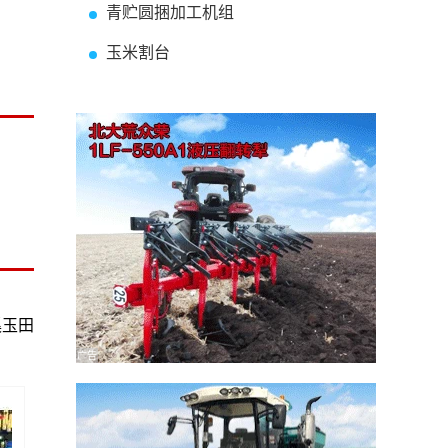
青贮圆捆加工机组
玉米割台
溪玉田
广告