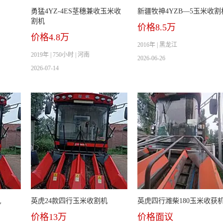
勇猛4YZ-4ES茎穗兼收玉米收
新疆牧神4YZB—5玉米收割
割机
价格8.5万
价格4.8万
2016年 | 黑龙江
2019年 | 750小时 | 河南
2026-06-26
2026-07-14
机
英虎24款四行玉米收割机
英虎四行潍柴180玉米收获
价格13万
价格面议