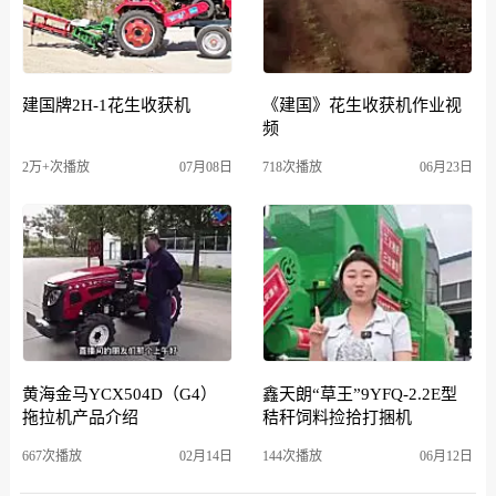
建国牌2H-1花生收获机
《建国》花生收获机作业视
频
2万+次播放
07月08日
718次播放
06月23日
黄海金马YCX504D（G4）
鑫天朗“草王”9YFQ-2.2E型
拖拉机产品介绍
秸秆饲料捡拾打捆机
667次播放
02月14日
144次播放
06月12日