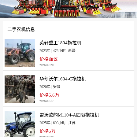
[江苏]19000
[江西]28000
[辽宁]23280
[辽宁大连]38800
[内蒙古]20100
[宁夏]38800
二手农机信息
[青海]31900
[山东]29000
[山东青岛]22600
[山西]29900
英轩重工1804拖拉机
[陕西]31000
[上海]34920省补22500
2023年 | 476小时 | 新疆
[四川]24602
[天津]23000
价格面议
2026-07-20
[西藏]41400
[新疆]28500
[新疆兵团]31900
[云南]30100
华创沃尔1604-C拖拉机
[浙江]24500
[浙江宁波]29600
2020年 | 安徽
[重庆]31000
价格5.6万
2026-07-17
雷沃欧豹M1104-A四驱拖拉机
2025年 | 600小时 | 江苏
价格5万