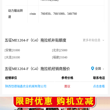
动力输出转
r/min
760/850、760/1000、540/760
速
五征ME1204-F（G4）拖拉机补贴额度
更多补贴信息
[安徽]31000
[北京]25000
[大连]16100
[福建]31040
[福建厦门]31040
[甘肃]38800
五征ME1204-F（G4）拖拉机经销商报价
全国
[广东]21200
[广东农垦]31900
经销单位
参考价格
联系电话
[广西]31000
[贵州]38800
[海南]35400
[河北]26900
陕西恺德瑞鑫农业机械有限公司
面议
点击查看
[河南]30100
[黑龙江]23200
[黑龙江农垦]32800
[湖北]30900
[湖南]23200
[吉林]23800