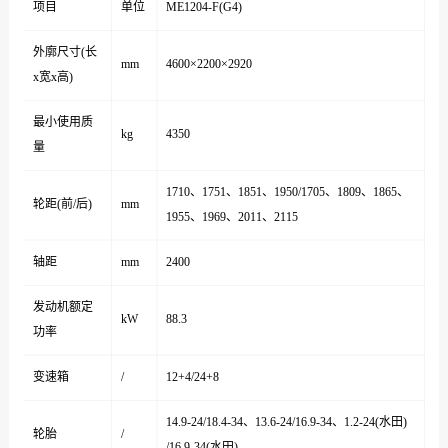
项目
单位
ME1204-F(G4)
外廓尺寸(长
mm
4600×2200×2920
x宽x高)
最小使用质
kg
4350
量
1710、1751、1851、1950/1705、1809、1865、
轮距(前/后)
mm
1955、1969、2011、2115
轴距
mm
2400
发动机额定
kW
88.3
功率
变速箱
/
12+4/24+8
14.9-24/18.4-34、13.6-24/16.9-34、1.2-24(水田)
轮胎
/
/16.9-34(水田)