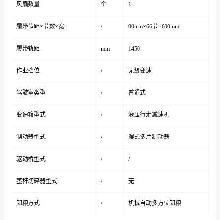
风扇数量
个
1
履带节距×节数×宽
/
90mm×66节×600mm
履带轨距
mm
1450
作业挡位
/
无级变速
驾驶室类型
/
普通式
变速箱型式
/
液压行走减速机
制动器型式
/
湿式多片制动器
驱动桥型式
/
/
茎秆切碎器型式
/
无
卸粮方式
/
机械自动多方位卸粮