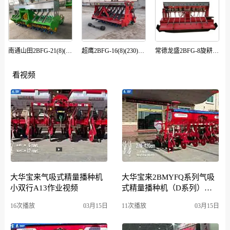
南通山田2BFG-21(8)(300)型旋耕施肥播种机
超鹰2BFG-16(8)(230)小麦旋耕播种机
常德龙盛2BFG-8旋耕播种机
看视频
大华宝来气吸式精量播种机
大华宝来2BMYFQ系列气吸
小双行A13作业视频
式精量播种机（D系列）作
业视频
16次播放
03月15日
11次播放
03月15日