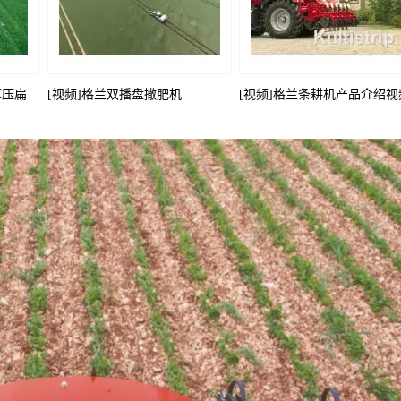
草压扁
[视频]格兰双播盘撒肥机
[视频]格兰条耕机产品介绍视