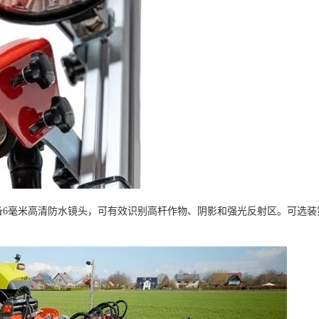
像头。配备6毫米高清防水镜头，可有效识别高杆作物、阴影和强光反射区。可选