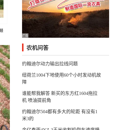
频
广告
农机问答
约翰迪尔动力输出拉线问题
纽荷兰1004下地使用60个小时发动机故
障
谁能帮我解答 新买的东方红1604拖拉
机 喷油提前角
约翰迪尔504都有多大的轮距 有没有1
米3的
金亿春雨4YZ-3玉米收割机倒车速度慢