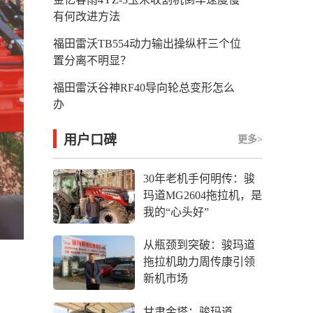
有何改进方法
福田雷沃TB554动力输出操纵杆三个位
置分离不明显？
福田雷沃谷神RF40导向轮总变形怎么
办
用户口碑
更多>
30年老机手何明传：骏
玛道MG2604拖拉机，是
我的“心头好”
从瓶颈到突破：骏玛道
拖拉机助力周传康引领
新机市场
甘肃金塔：骏玛道