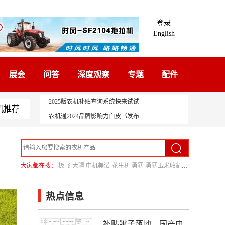
登录
English
展会
问答
深度观察
专题
配件
2025版农机补贴查询系统快来试试
机推荐
农机通2024品牌影响力白皮书发布
大家都在搜：
极飞
大疆
中机美诺
花生机
勇猛
勇猛玉米收割机
热点信息
补贴靴子落地，国产电