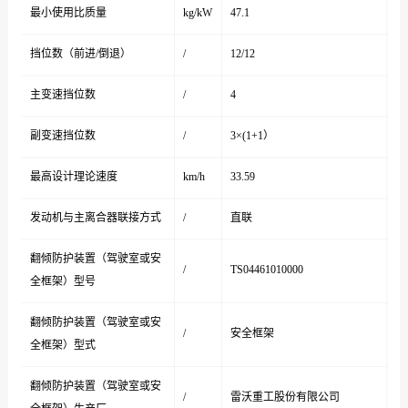
最小使用比质量
kg/kW
47.1
挡位数（前进/倒退）
/
12/12
主变速挡位数
/
4
副变速挡位数
/
3×(1+1）
最高设计理论速度
km/h
33.59
发动机与主离合器联接方式
/
直联
翻倾防护装置（驾驶室或安
/
TS04461010000
全框架）型号
翻倾防护装置（驾驶室或安
/
安全框架
全框架）型式
翻倾防护装置（驾驶室或安
/
雷沃重工股份有限公司