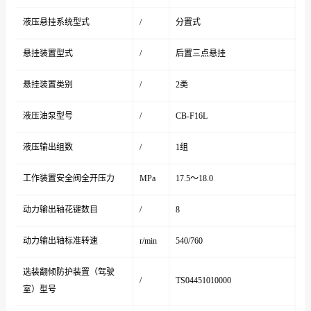
液压悬挂系统型式
/
分置式
悬挂装置型式
/
后置三点悬挂
悬挂装置类别
/
2类
液压油泵型号
/
CB-F16L
液压输出组数
/
1组
工作装置安全阀全开压力
MPa
17.5～18.0
动力输出轴花键数目
/
8
动力输出轴标准转速
r/min
540/760
选装翻倾防护装置（驾驶
/
TS04451010000
室）型号