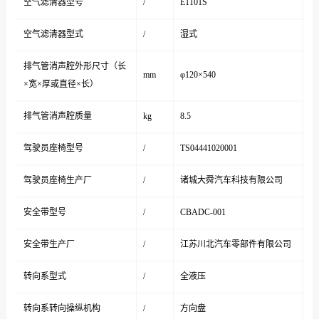
空气滤清器型号
/
E1101S
空气滤清器型式
/
湿式
排气管消声腔外形尺寸（长
mm
φ120×540
×宽×厚或直径×长）
排气管消声腔质量
kg
8.5
驾驶员座椅型号
/
TS04441020001
驾驶员座椅生产厂
/
诸城大舜汽车科技有限公司
安全带型号
/
CBADC-001
安全带生产厂
/
江苏川北汽车零部件有限公司
转向系型式
/
全液压
转向系转向操纵机构
/
方向盘