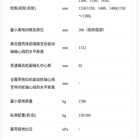
1300、1350、1450、
轮距(前轮/后轮)
mm
1550/1350、1408、1496(1350
～1500)
最小离地间隙及部位
mm
390（前桥底部）
离合器壳体前端面至后驱动
mm
1152
轴轴心线的水平距离
变速箱齿轮副轴孔中心距
mm
92
全履带拖拉机驱动轮轴心线
mm
/
至导向轮轴心线的水平距离
最小使用质量
kg
2780
标准配重(前/后)
kg
150/360
履带接地比压
kPa
/