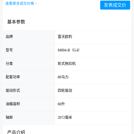
查看更多成交价格 >
发表成交价
基本参数
品牌
雷沃欧豹
型号
M804-B（G4）
分类
轮式拖拉机
配套功率
80马力
驱动形式
四轮驱动
油箱容积
60升
轴距
2072毫米
产品介绍