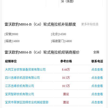
30（水田）
雷沃欧豹M804-B（G4）轮式拖拉机补贴额度
更多补贴信息
[安徽]9900
[北京]14500
[福建]14800
[福建厦门]14800
[甘肃]18500
[广东]12300
雷沃欧豹M804-B（G4）轮式拖拉机经销商报价
全国
[广东农垦]18500
[广西]13500
经销单位
参考价格
联系电话
[贵州]18500
[海南]17700
[河北]9500
[河南]10400
大同艾谷农牧装备贸易有限公司
8.44万
点击查看
[黑龙江]8600
[黑龙江农垦]8600
四川吉峰农机连锁有限公司
10.5万
点击查看
[湖北]13800
[湖南]11100
江苏吉峰农机有限公司
10.5万
点击查看
[吉林]8600
[江苏]8900
宜宾智耕农机有限公司
面议
点击查看
[江西]17600
[辽宁]8600
宜宾市翠屏区田得农业机械经营部
面议
点击查看
[辽宁大连]8600
[内蒙古]8300