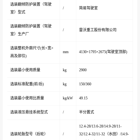
选装翻倾防护装置（驾驶
/
简易驾驶室
室）型式
选装翻倾防护装置（驾驶
/
雷沃重工股份有限公司
室）生产厂
选装整机外廓尺寸(长×宽×
mm
4130×1795×2675(驾驶室顶部)
高及部位)
选装最小使用质量
kg
2900
选装标准配重(前/后)
kg
150/360
选装最小使用比质量
kg/kW
49.15
选装液压悬挂系统型式
/
半分置式
12.4-28/13.6-28/14.9-28/11-
选装轮胎型号（后轮）
/
32/12.4-32/11-32（水田）/14.9-