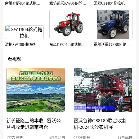
余姚奔野804轮式拖拉机
潍坊凯沃KW804N轮式拖拉机
常发CFF804拖拉机
潍拖SWT804拖拉机
东风DF804-9轮式拖拉机
福尔沃福邦FB804轮式拖拉机
看视频
新长征路上的丰收 | 雷沃公
雷沃谷神GS8189联合收割
益机收走进赣南粮仓
机-2024长沙农机展
177次播放
07月28日
952次播放
11月06日