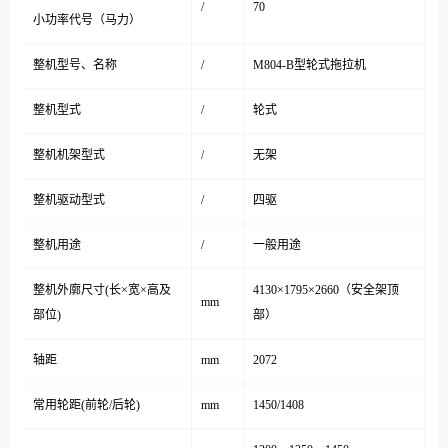
/
70
小功率代号（马力）
整机型号、名称
/
M804-B型轮式拖拉机
整机型式
/
轮式
整机机架型式
/
无架
整机驱动型式
/
四驱
整机用途
/
一般用途
整机外廓尺寸(长×宽×高及
4130×1795×2660（安全架顶
mm
部位)
部）
轴距
mm
2072
常用轮距(前轮/后轮)
mm
1450/1408