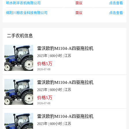
响水利丰农机有限公司
面议
点击查看
[宁夏]11000
[青海]18500
[山东]10440
[山东青岛]11600
绵阳川粮农业科技有限公司
面议
点击查看
[山西]13200
[陕西]14300
[上海]16650省补9450
[四川]17044
二手农机信息
[天津]9800
[新疆]12800
[新疆兵团]18500
[云南]17500
雷沃欧豹M1104-A四驱拖拉机
[浙江]18500
[浙江宁波]18500
2025年 | 600小时 | 江苏
[重庆]14800
价格5万
2026-07-08
雷沃欧豹M1104-A四驱拖拉机
2025年 | 600小时 | 江苏
价格5万
2026-07-08
雷沃欧豹M1104-A四驱拖拉机
2025年 | 600小时 | 江苏