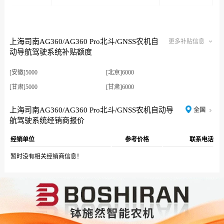
上海司南AG360/AG360 Pro北斗/GNSS农机自
更多补贴信息
动导航驾驶系统补贴额度
[安徽]5000
[北京]6000
[甘肃]5000
[甘肃]6000
[广东]7000
[广西]5000
上海司南AG360/AG360 Pro北斗/GNSS农机自动导
全国
[海南]6000
[河北]5000
航驾驶系统经销商报价
[河南]5000
[黑龙江]5000
经销单位
参考价格
联系电话
[黑龙江农垦]12200
[黑龙江农垦]5200
暂时没有相关经销商信息！
[湖北]5000
[湖南]4000
[湖南]4500
[吉林]5200
[江苏]5000
[辽宁]5000
[辽宁大连]3000
[内蒙古]6000
[宁夏]5000
[青海]5000