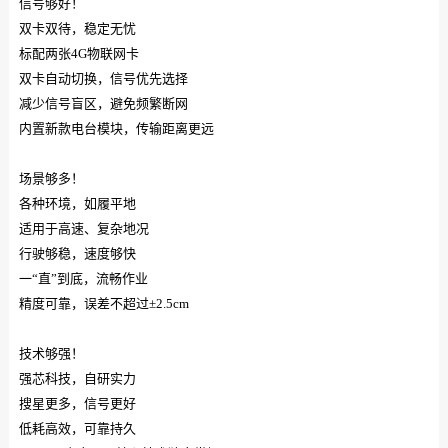
信号够好！
双卡双待，稳定无忧
标配两张4G物联网卡
双卡自动切换，信号优先选择
减少信号盲区，避免频繁断网
内置新款电台模块，传输距离更远
场景够多！
各种环境，如履平地
适用于高速、复杂地况
行驶够稳，速度够快
一“直”到底，流畅作业
精度可靠，误差不超过±2.5cm
技术够强！
强芯科技，自研实力
搜星更多，信号更好
低耗高效，可靠持久