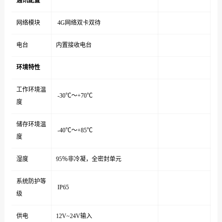
通讯配置
网络模块
4G网络双卡双待
电台
内置接收电台
环境特性
工作环境温
-30℃～+70℃
度
储存环境温
-40℃～+85℃
度
湿度
95％非冷凝，全密封单元
系统防护等
IP65
级
供电
12V~24V输入