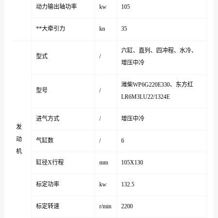
动力输出轴功率
kw
105
**大牵引力
kn
35
六缸、直列、四冲程、水冷、
型式
/
增压中冷
潍柴WP6G220E330、东方红
型号
/
LR6M3LU22/1324E
进气方式
/
增压中冷
发
动
气缸数
/
6
机
缸径X行程
mm
105X130
标定功率
kw
132.5
标定转速
r/min
2200