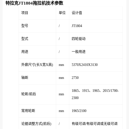
特拉克JT1804拖拉机技术参数
项目
单位
设计值
型号
/
JT1804
型式
/
四轮驱动
用途
/
一般用途
外廊尺寸(长X宽X高)
mm
5370X2410X3130
轴距
mm
2750
1865、1915、1965、2015/1700-
轮距/前后
mm
2300
常用轮距
mm
1965/2100
论据调整方式(前后)
/
有级可调/有级可调或无级可调