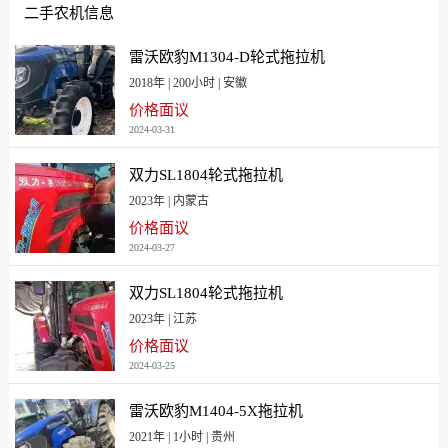
二手农机信息
[山东青岛]35500
[山西]39100
[陕西]40900
[上海]46080省补21420
雷沃欧豹M1304-D轮式拖拉机
[四川]49080
[天津]26000
2018年 | 200小时 | 安徽
[西藏]66500
[新疆]39000
价格面议
2024-03-31
[新疆兵团]39000
[云南]39300
[浙江]24500
[浙江宁波]42800
双力SL1804轮式拖拉机
[重庆]40900
2023年 | 内蒙古
价格面议
2024-03-27
双力SL1804轮式拖拉机
2023年 | 江苏
价格面议
2024-03-25
雷沃欧豹M1404-5X拖拉机
2021年 | 1小时 | 贵州