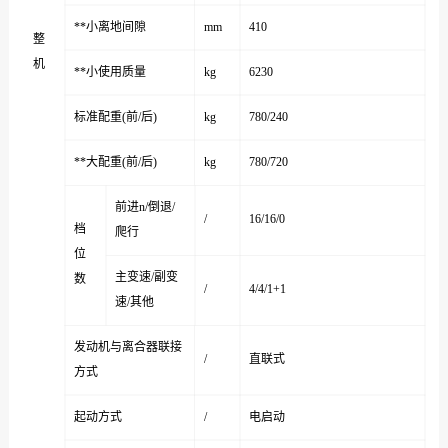
**小离地间隙
mm
410
整
机
**小使用质量
kg
6230
标准配重(前/后)
kg
780/240
**大配重(前/后)
kg
780/720
前进n/倒退/
/
16/16/0
档
爬行
位
主变速/副变
数
/
4/4/1+1
速/其他
发动机与离合器联接
/
直联式
方式
起动方式
/
电启动