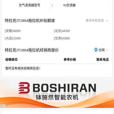
空气滤清器型号
/
93空滤器
特拉克JT1804拖拉机补贴额度
更多补贴信息
[安徽]40900
[北京]44500
[大连]32000
[甘肃]45000
[广东]34100
[广东农垦]51200
特拉克JT1804拖拉机经销商报价
全国
[广西]40950
[贵州]49700
经销单位
参考价格
联系电话
[海南]50500
[河北]35800
[河南]37500
[黑龙江]25600
暂时没有相关经销商信息！
[黑龙江农垦]25600
[湖北]32800
[湖南]30700
[吉林]25600
[江苏]25300
[江西]40900
[辽宁]32000
[辽宁大连]28300
[内蒙古]32000
[宁夏]45000
广告
[青海]51200
[山东]26270