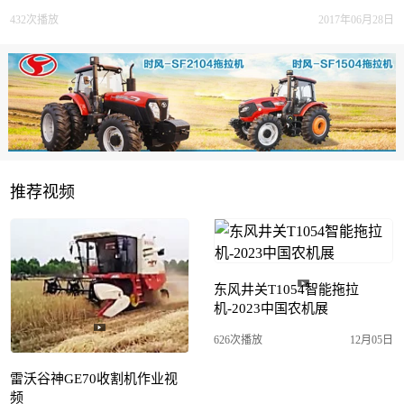
432次播放
2017年06月28日
推荐视频
东风井关T1054智能拖拉
机-2023中国农机展
626次播放
12月05日
雷沃谷神GE70收割机作业视
频