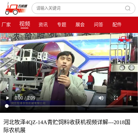
视频
厂家
资讯
专题
展会
问答
配件
河北牧泽4QZ-14A青贮饲料收获机视频详解---2018国
际农机展