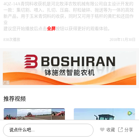
4QZ-14A青饲料收获机是河北牧泽农牧机械有限公司自主设计开发的
一款：集切割、喂入、扎切、压扁、籽粒破碎、抛送等为一体的高效
新产品，用于玉米青饲料的收获，同时又可用于秸秆的黄贮和还田作
业
建议您开始播放后点击
全屏
按钮以获得更好的观看体验。
838次播放
2018年11月30日
广告
推荐视频
说点什么吧...
收藏
分享