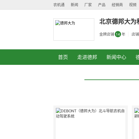
农机通
新闻
厂家
产品
经销商
视频
北京德邦大为
金牌店铺
14
年
店铺
首页
走进德邦
新闻中心
1
1
2
2