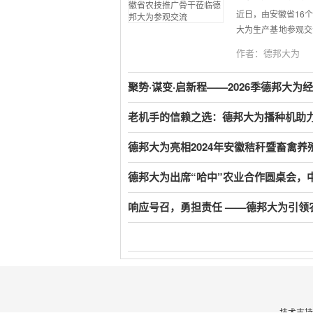
近日，由安徽省16
大为生产基地参观交
培训班由安徽省相
作者：德邦大为
化、智能化领域的技
特别详解了集成的口
聚势·谋变·启新程——2026季德邦大
控、数据记录功能后
队表示：ldquo
老机手的信赖之选：德邦大为播种机助
德邦大为的技术成果
业高质量发展。rd
德邦大为亮相2024年安徽秸秆暨畜禽
推广体系合作，通过
作，定制本地化解决
德邦大为出席“哈中”农业合作圆桌会，
响应号召，勇担责任 ——德邦大为引领
技术支持