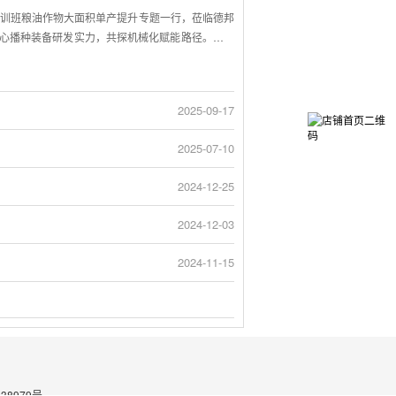
升培训班粮油作物大面积单产提升专题一行，莅临德邦
心播种装备研发实力，共探机械化赋能路径。本次
为农业机械化领军企业，德邦大为在播种装备精准
，重点讲解精量播种机、免耕播种机等明星产品，
增产小套件。技术人员现场演示数字作业系统的参数调
2025-09-17
流程系列装备及解决方案。交流过程中，培训班领
，深刻认识到精准播种对粮油单产提升的关键作用。
2025-07-10
转化为基层农技推广的实用技术，助力安徽粮油产
未来将聚焦单产提升，深化播种装备创新，加强与农技
2024-12-25
与安徽农技推广体系的沟通桥梁。后续公司将深化合
2024-12-03
2024-11-15
038979号