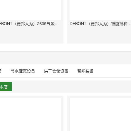
DEBONT（德邦大为）2605气吸式免耕精密播种机
DEBONT（德邦大为）智能播种云监
备
节水灌溉设备
烘干仓储设备
智能装备