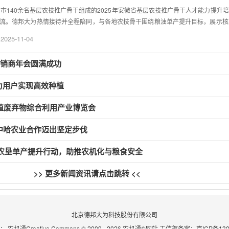
个市140余名基层农技推广骨干组成的2025年安徽省基层农技推广骨干人才能力提
流。德邦大为热情接待并全程陪同，与各地农技骨干围绕粮油单产提升目标，展示核
关农业主管部门组织，旨在强化农技推广队伍能力，助力粮油单产提升行动落地。作
2025-11-04
术积淀，成为参观交流的核心焦点。德邦大为技术负责人介绍了研发流程与质控体系
肥精准施用、二次压种、滴灌带同步铺设及ldquo两行三肥rdquo精准施肥等核心
为经销商年会圆满成功
，带领大家参观产品展厅，全面展示整合这些增产技术的整地、播种、植保、收获全
基层农技推广工作直接对接田间地头，此次参观让骨干们直观接触到前沿机械化技术装备
力用户实现高效种植
与我们基层粮油生产需求高度契合，后续希望能加强技术合作，将先进的机械化方案
quo德邦大为相关负责人回应：ldquo此次交流让我们精准对接安徽粮油生产需求。
养殖废弃物综合利用产业博览会
技术培训、装备适配等服务一线，助力粮食安全。rdquo此次交流搭建了德邦大为
方案，助力当地粮油单产提升目标实现。
中哈农业合作迈出坚定步伐
农垦单产提升行动，助推农机化与粮食安全
>> 更多新闻资讯请点击跳转 <<
北京德邦大为科技股份有限公司
：
农机通
Creative Commons © 2009 - 2026 农机通®网站 工信部备案：京ICP备13