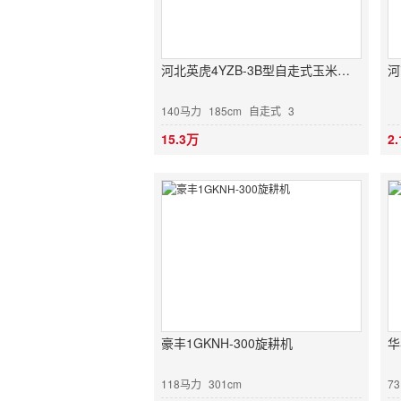
河北英虎4YZB-3B型自走式玉米收获机
河
140马力
185cm
自走式
3
15.3万
2
豪丰1GKNH-300旋耕机
华
118马力
301cm
7