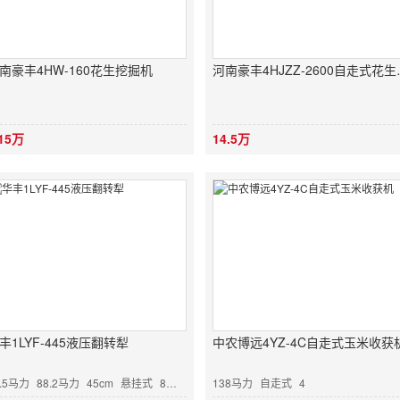
南豪丰4HW-160花生挖掘机
河南豪丰4H
.15万
14.5万
丰1LYF-445液压翻转犁
中农博远4YZ-4C自走式玉米收获
3.5马力
88.2马力
45cm
悬挂式
8个
82厘米
138马力
自走式
4