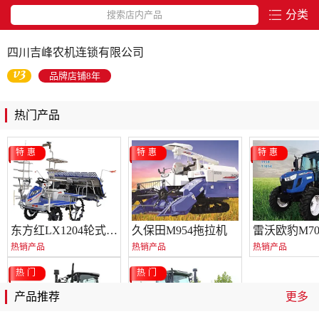
分类
搜索店内产品
四川吉峰农机连锁有限公司
品牌店铺8年
热门产品
特惠
特惠
特惠
东方红LX1204轮式拖拉机
久保田M954拖拉机
热销产品
热销产品
热销产品
热门
热门
产品推荐
更多