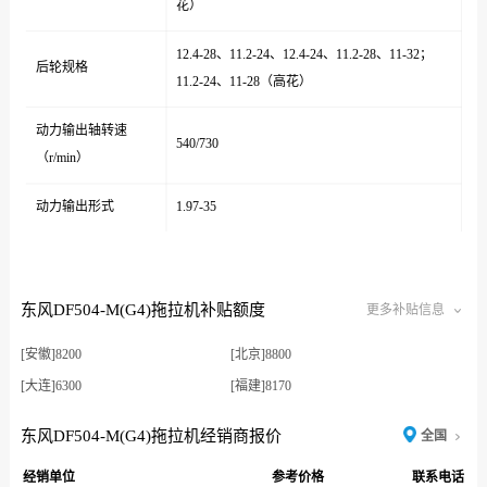
花）
12.4-28、11.2-24、12.4-24、11.2-28、11-32；
后轮规格
11.2-24、11-28（高花）
动力输出轴转速
540/730
（r/min）
动力输出形式
1.97-35
东风DF504-M(G4)拖拉机补贴额度
更多补贴信息
[安徽]8200
[北京]8800
[大连]6300
[福建]8170
[福建]8720
[福建厦门]6540
东风DF504-M(G4)拖拉机经销商报价
全国
[福建厦门]8170
[甘肃]10300
经销单位
参考价格
联系电话
[广东]7200
[广东农垦]10900