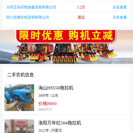
[广西]7400
[广西]8700
大同艾谷农牧装备贸易有限公司
5.2万
点击查看
[贵州]10900
[海南]9900
四川吉峰农机连锁有限公司
面议
点击查看
[河北]6100
[河北]8300
[河南]8400
[黑龙江]6100
[湖北]8400
[湖南]6100
[吉林]6200
[吉林]6500
[江苏]6100
[江西]10200
[辽宁]5700
[辽宁]6300
二手农机信息
[辽宁大连]5700
[内蒙古]5100
[内蒙古]6200
[宁夏]10300
海山HS550拖拉机
[宁夏]7000
[青海]10900
2009年 | 山东
[山东]7000
[山东青岛]7000
价格8800
2026-07-27
[山西]6900
[山西]8500
[陕西]8700
[上海]9810
洛阳万年红504拖拉机
[四川]10900
[天津]7750
2021年 | 内蒙古