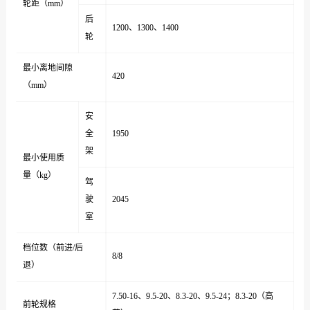
轮距（mm）
后
1200、1300、1400
轮
最小离地间隙
420
（mm）
安
全
1950
架
最小使用质
量（kg）
驾
驶
2045
室
档位数（前进/后
8/8
退）
7.50-16、9.5-20、8.3-20、9.5-24；8.3-20（高
前轮规格