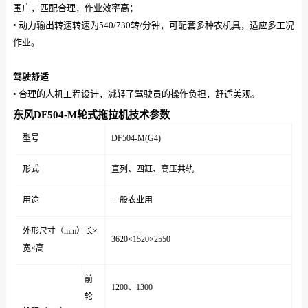
围广，匹配合理，作业效率高；
• 动力输出转速转速为540/730转/分钟，可配套多种农机具，适应多工况
作业。
驾驶舒适
• 合理的人机工程设计，减轻了驾驶员的操作负担，舒适美观。
东风DF504-M轮式拖拉机技术参数
型号
DF504-M(G4)
形式
直列、四缸、高压共轨
用途
一般农业用
外形尺寸（mm）长×
3620×1520×2550
宽×高
前
1200、1300
轮