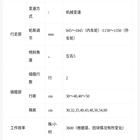
变速方
/
机械变速
式
轮距调
845～1045（内车轮）/1150～1350（外
行走部
mm
节
车轮）
倾斜角
。
左右5
度
插植行
行
2
数
插植部
行距
cm
30～40,40～50
株距
cm
30,32,35,40,43,48,50,54,60
株/小
工作效率
3600（根据苗、田块情况有所变化）
时