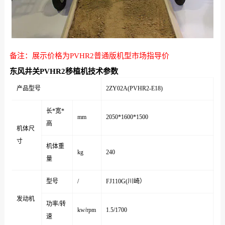
备注：展示价格为PVHR2普通版机型市场指导价
东风井关PVHR2移植机技术参数
产品型号
2ZY02A(PVHR2-E18)
长*宽*
mm
2050*1600*1500
高
机体尺
寸
机体重
kg
240
量
型号
/
FJ110G(川崎）
发动机
功率/转
kw/rpm
1.5/1700
速