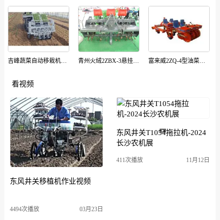
吉峰蔬菜自动移栽机器人
青州火绒2ZBX-3悬挂式移栽机
富来威2ZQ-4型油菜移栽机
看视频
东风井关T1054拖拉机-2024
长沙农机展
411次播放
11月12日
东风井关移植机作业视频
4494次播放
03月23日