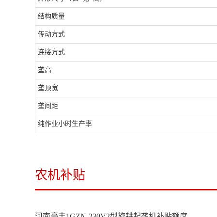
结构质量
传动方式
连接方式
垄高
垄顶宽
垄间距
纯作业小时生产率
农机补贴
河南豪丰1GZN-230V2型旋耕起垄机补贴额度