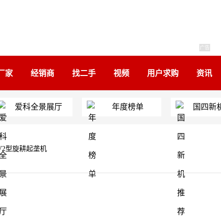
广告
厂家
经销商
找二手
视频
用户求购
资讯
爱科全景展厅
年度榜单
国四新
0V2型旋耕起垄机