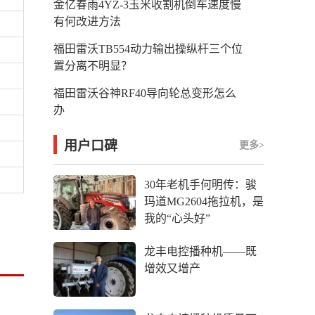
金亿春雨4YZ-3玉米收割机倒车速度慢
有何改进方法
福田雷沃TB554动力输出操纵杆三个位
置分离不明显？
福田雷沃谷神RF40导向轮总变形怎么
办
用户口碑
更多>
30年老机手何明传：骏
玛道MG2604拖拉机，是
我的“心头好”
龙丰电控播种机——既
增效又增产