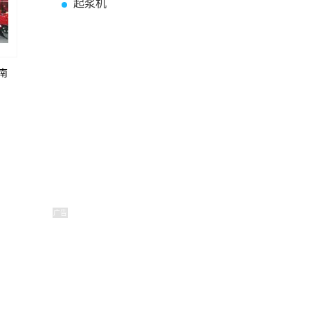
起浆机
河南
广告