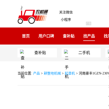
关注微信
小程序
广告
首页
用户口碑
查补贴
找产品
找
查补贴
二手机
当前位置:
产品
>
耕整地机械
>
起垄机
> 河南豪丰1GZN-23