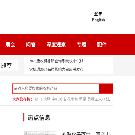
登录
English
展会
问答
深度观察
专题
配件
2025版农机补贴查询系统快来试试
机推荐
农机通2024品牌影响力白皮书发布
大家都在搜：
极飞
大疆
中机美诺
花生机
勇猛
勇猛玉米收割机
热点信息
补贴靴子落地，国产电