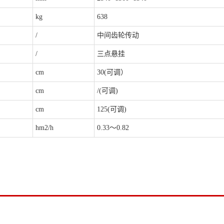
kg
638
/
中间齿轮传动
/
三点悬挂
cm
30(可调）
cm
/(可调)
cm
125(可调)
hm2/h
0.33～0.82