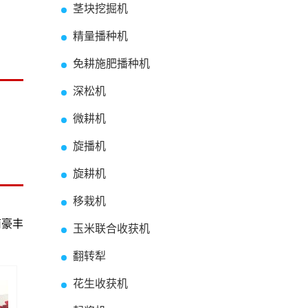
茎块挖掘机
精量播种机
免耕施肥播种机
深松机
微耕机
旋播机
旋耕机
移栽机
南豪丰
玉米联合收获机
翻转犁
花生收获机