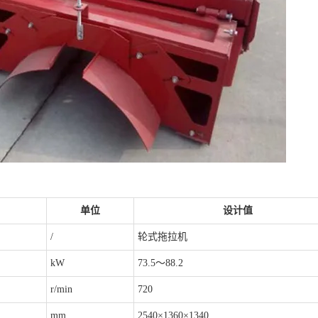
单位
设计值
/
轮式拖拉机
kW
73.5～88.2
r/min
720
mm
2540×1360×1340