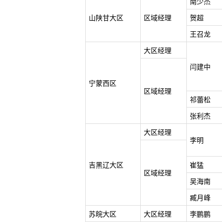
南少杰
山陕甘大区
区域经理
贺超
王召龙
大区经理
闫建中
宁蒙西区
区域经理
祁蕾松
张利杰
大区经理
李明
吉黑辽大区
崔猛
区域经理
吴海南
臧月峰
苏皖大区
大区经理
李鹏鹏