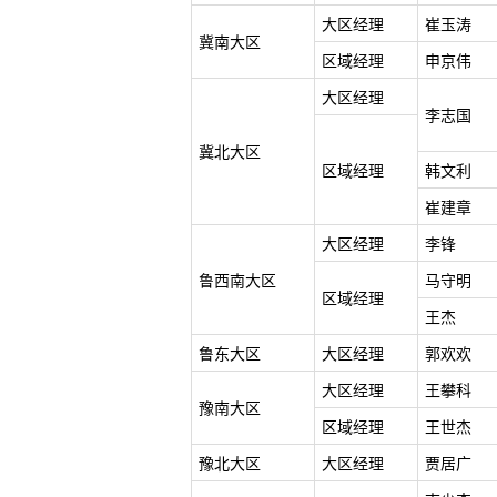
大区经理
崔玉涛
冀南大区
区域经理
申京伟
大区经理
李志国
冀北大区
区域经理
韩文利
崔建章
大区经理
李锋
鲁西南大区
马守明
区域经理
王杰
鲁东大区
大区经理
郭欢欢
大区经理
王攀科
豫南大区
区域经理
王世杰
豫北大区
大区经理
贾居广