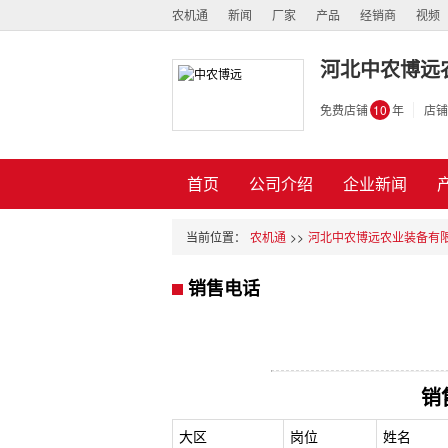
农机通
新闻
厂家
产品
经销商
视频
河北中农博远
免费店铺
10
年
店铺
首页
公司介绍
企业新闻
当前位置：
农机通
>>
河北中农博远农业装备有
销售电话
销
大区
岗位
姓名