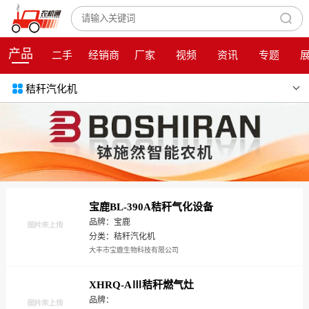
产品
二手
经销商
厂家
视频
资讯
专题
秸秆汽化机
宝鹿BL-390A秸秆气化设备
品牌：宝鹿
分类：秸秆汽化机
大丰市宝鹿生物科技有限公司
XHRQ-AⅢ秸秆燃气灶
品牌：