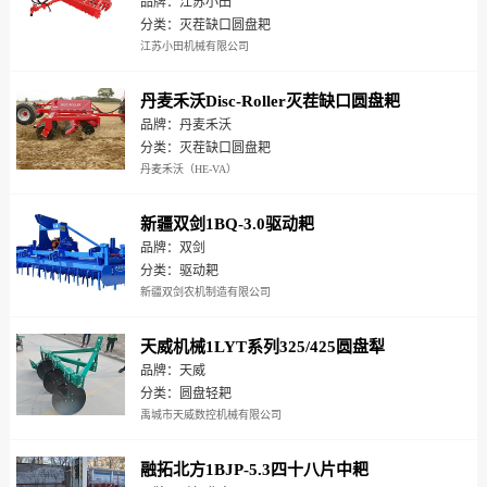
品牌：江苏小田
分类：灭茬缺口圆盘耙
江苏小田机械有限公司
丹麦禾沃Disc-Roller灭茬缺口圆盘耙
品牌：丹麦禾沃
分类：灭茬缺口圆盘耙
丹麦禾沃（HE-VA）
新疆双剑1BQ-3.0驱动耙
品牌：双剑
分类：驱动耙
新疆双剑农机制造有限公司
天威机械1LYT系列325/425圆盘犁
品牌：天威
分类：圆盘轻耙
禹城市天威数控机械有限公司
融拓北方1BJP-5.3四十八片中耙