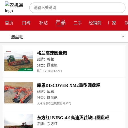
产品
首页
口碑
补贴
二手
经销商
厂家
圆盘耙
格兰高速圆盘耙
品牌：格兰
分类：圆盘耙
格兰KVERNELAND
库恩DISCOVER XM2重型圆盘耙
品牌：库恩
分类：圆盘耙
天津库恩农业机械有限公司
东方红1BJBG-4.0高速灭茬缺口圆盘耙
品牌：东方红