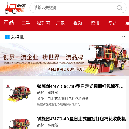
产品
二手
经销商
厂家
视频
资讯
专题
采棉机
钵施然4MZD-6C/6D型自走式圆捆打包棉花收获机
品牌：钵施然
分类：自走式圆捆打包棉花收获机
新疆钵施然智能农机股份有限公司
钵施然4MZD-4A型自走式圆捆打包棉花收获机
品牌：钵施然